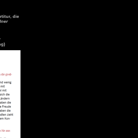
titur, die
lner
r
ng)