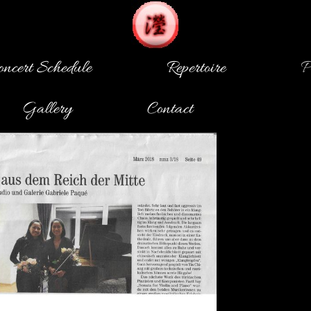
oncert Schedule
Repertoire
P
Gallery
Contact