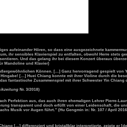
tiges aufeinander Hören, so dass eine ausgezeichnete kammermu
m, ihr sensibles Klavierspiel zu entfalten, obwohl Herre stets 
äsentieren. Und das gelang ihr bei diesem Konzert überaus überz
ür Mandoline und Klavier)
außergewöhnlichen Können. […] Ganz hervorragend gespielt von 
ingabe! […] Huei Chiang konnte mit ihrer Violine durch die bes
ch das fantastische Zusammenspiel mit ihrer Schwester Yin Chiang 
ikzeitung
Nr. 3/2018)
ach Perfektion aus, das auch ihren ehemaligen Lehrer Pierre-Laur
erung transparent und doch erfüllt von einer Leidenschaft, die un
hs Musik vor Augen führt.” (Hu Gengmin in: Nr. 107 / April 2016
ng […] differenziert und kristallklar interpretierte, zeigte er [de