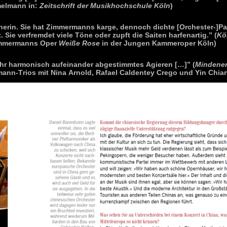
melmann in:
Zeitschrift der Musikhochschule Köln
)
tnerin. Sie hat Zimmermanns karge, dennoch dichte [Orchester-]Par
. Sie verfremdet viele Töne oder zupft die Saiten harfenartig.” (
Kö
Zimmermanns Oper
Weiße Rose
in der Jungen Kammeroper Köln)
ehr harmonisch aufeinander abgestimmtes Agieren […]” (
Mindene
mann-Trios mit Nina Arnold, Rafael Caldentey Crego und Yin Chia