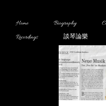
Home
Biography
C
Recordings
談琴論樂