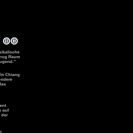
sikalische
genug Raum
eugend.
”
Yin Chiang
ondere
das
ent
s auf
 der
r