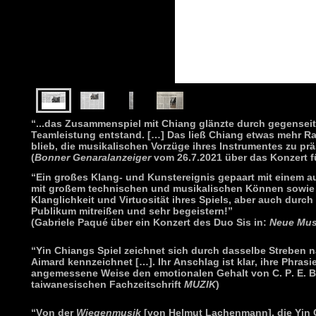
“...das Zusammenspiel mit Chiang glänzte durch gegensei
Teamleistung entstand.
[…] Das ließ Chiang etwas mehr Rau
blieb, die musikalischen Vorzüge ihres Instrumentes zu pr
(
Bonner Genaralanzeiger
vom 26.7.2021 über das Konzert f
“
Ein großes Klang- und Kunstereignis gepaart mit einem 
mit großem technischen und musikalischen Können sowie H
Klanglichkeit und Virtuosität ihres Spiels, aber auch dur
Publikum mitreißen und sehr begeistern!
”
(Gabriele Paqué über ein Konzert des Duo Sis in:
Neue Mus
“Yin Chiangs Spiel zeichnet sich durch dasselbe Streben n
Aimard kennzeichnet […]. Ihr Anschlag ist klar, ihre Phrasi
angemessene Weise den emotionalen Gehalt von C. P. E. Bac
taiwanesischen Fachzeitschrift
MUZIK
)
“Von der
Wiegenmusik
[von Helmut Lachenmann], die Yin Chia