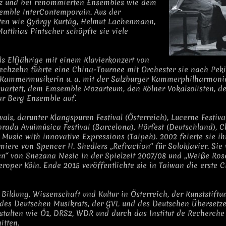
ez und bei renommierten Ensembles wie dem
mble InterContemporain. Aus der
en wie György Kurtág, Helmut Lachenmann,
thias Pintscher schöpfte sie viele
 als Elfjährige mit einem Klavierkonzert von
echzehn führte eine China-Tournee mit Orchester sie nach Peki
d Kammermusikerin u. a. mit der Salzburger Kammerphilharmoni
artett, dem Emsemble Mozarteum, den Kölner Vokalsolisten, d
r Berg Ensemble auf.
ls, darunter Klangspuren Festival (Österreich), Lucerne Festiva
orada Avuimúsica Festival (Barcelona), Hörfest (Deutschland), 
usic with innovative Expressions (Taipeh). 2002 feierte sie ih
iere von Spencer H. Shedlers „Refraction“ für Soloklavier. Sie
en“ von Snezana Nesic in der Spielzeit 2007/08 und „Weiße Ros
per Köln. Ende 2015 veröffentlichte sie in Taiwan die erste C
Bildung, Wissenschaft und Kultur in Österreich, der Kunststift
des Deutschen Musikrats, der GVL und des Deutschen Übersetze
talten wie Ö1, DRS2, WDR und durch das Institut de Recherche
itten.