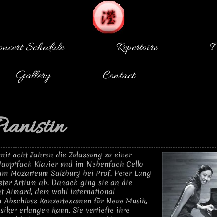
oncert Schedule
Repertoire
P
Gallery
Contact
ianistin
, mit acht Jahren die Zulassung zu einer
Hauptfach Klavier und im Nebenfach Cello
 am Mozarteum Salzburg bei Prof. Peter Lang
ster Artium ab. Danach ging sie an die
nt Aimard, dem wohl international
n Abschluss Konzertexamen für Neue Musik,
iker erlangen kann. Sie vertiefte ihre