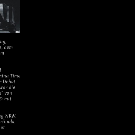
ng,
e, dem
em
l
China Time
r Debüt
 war die
e“ von
D mit
ung NRW,
rfonds.
 et