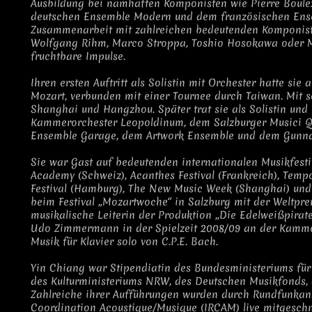
Ausbildung bei namhaften Komponisten wie Pierre Boul
deutschen Ensemble Modern und dem französischen Ense
Zusammenarbeit mit zahlreichen bedeutenden Komponist
Wolfgang Rihm, Marco Stroppa, Toshio Hosokawa oder Mat
fruchtbare Impulse.
Ihren ersten Auftritt als Solistin mit Orchester hatte sie
Mozart, verbunden mit einer Tournee durch Taiwan. Mit s
Shanghai und Hangzhou. Später trat sie als Solistin un
Kammerorchester Leopoldinum, dem Salzburger Musici Qu
Ensemble Garage, dem Artwork Ensemble und dem Gunna
Sie war Gast auf bedeutenden internationalen Musikfestiva
Academy (Schweiz), Acanthes Festival (Frankreich), Temp
Festival (Hamburg), The New Music Week (Shanghai) und M
beim Festival „Mozartwoche“ in Salzburg mit der Weltprem
musikalische Leiterin der Produktion „Die Edelweißpirat
Udo Zimmermann in der Spielzeit 2008/09 an der Kammero
Musik für Klavier solo von C.P.E. Bach.
Yin Chiang war Stipendiatin des Bundesministeriums für 
des Kulturministeriums NRW, des Deutschen Musikfonds, 
Zahlreiche ihrer Aufführungen wurden durch Rundfunkans
Coordination Acoustique/Musique (IRCAM) live mitgeschn